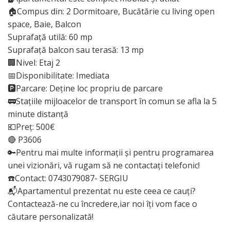
🏠Compus din: 2 Dormitoare, Bucătărie cu living open
space, Baie, Balcon
Suprafață utilă: 60 mp
Suprafață balcon sau terasă: 13 mp
🏢Nivel: Etaj 2
📅Disponibilitate: Imediata
🅿️Parcare: Deține loc propriu de parcare
🚃Stațiile mijloacelor de transport în comun se afla la 5
minute distanță
💶Preț: 500€
🔴 P3606
🔑Pentru mai multe informații și pentru programarea
unei vizionări, vă rugam să ne contactați telefonic!
☎️Contact: 0743079087- SERGIU
📬Apartamentul prezentat nu este ceea ce cauți?
Contactează-ne cu încredere,iar noi îți vom face o
căutare personalizată!