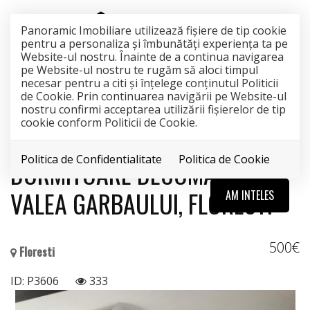
Panoramic Imobiliare utilizează fişiere de tip cookie
pentru a personaliza și îmbunătăți experiența ta pe
Website-ul nostru. Înainte de a continua navigarea
pe Website-ul nostru te rugăm să aloci timpul
INCHIRIAT
necesar pentru a citi și înțelege conținutul Politicii
de Cookie. Prin continuarea navigării pe Website-ul
Acest anunt nu mai este activ !
nostru confirmi acceptarea utilizării fişierelor de tip
cookie conform Politicii de Cookie.
APARTAMENT CU 2
Politica de Confidentialitate
Politica de Cookie
DORMITOARE DECOMANDATE,
VALEA GARBAULUI, FLORESTI
AM INTELES
500€
Floresti
ID: P3606
333