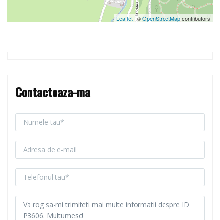
Leaflet
| ©
OpenStreetMap
contributors
Contacteaza-ma